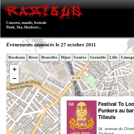
Concerts, manifs, festivals
Punk, Ska, Hardcore...
Évènements annoncés le 27 octobre 2011
Bordeaux
Brest
Bruxelles
Dijon
Genève
Grenoble
Lille
Limoge
+
−
Festival To Lo
Punkers au bar
Tilleuls
34, avenue du Cimet
Toulouse