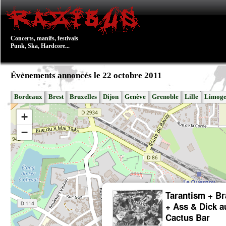
Concerts, manifs, festivals
Punk, Ska, Hardcore...
Évènements annoncés le 22 octobre 2011
Bordeaux
Brest
Bruxelles
Dijon
Genève
Grenoble
Lille
Limoge
+
−
Tarantism + Br
+ Ass & Dick a
Cactus Bar