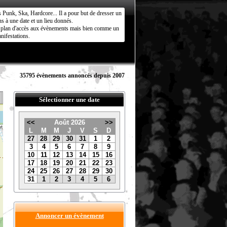
s Punk, Ska, Hardcore... Il a pour but de dresser un
s à une date et un lieu donnés.
ct plan d'accès aux évènements mais bien comme un
nifestations.
35795 évènements annoncés depuis 2007
Sélectionner une date
<<
Août 2026
>>
L
M
M
J
V
S
D
27
28
29
30
31
1
2
3
4
5
6
7
8
9
10
11
12
13
14
15
16
17
18
19
20
21
22
23
24
25
26
27
28
29
30
31
1
2
3
4
5
6
Annoncer un évènement