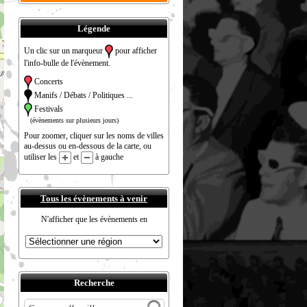
Légende
Un clic sur un marqueur
pour afficher
l'info-bulle de l'évènement.
Concerts
Manifs / Débats / Politiques ...
Festivals
(évènements sur plusieurs jours)
Pour zoomer, cliquer sur les noms de villes
au-dessus ou en-dessous de la carte, ou
utiliser les
et
à gauche
Tous les évènements à venir
N'afficher que les évènements en
Recherche