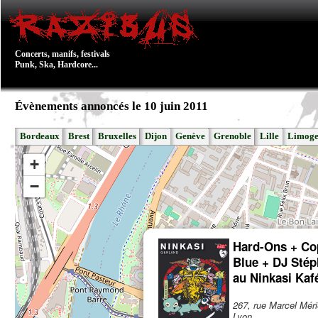
Concerts, manifs, festivals
Punk, Ska, Hardcore...
Évènements annoncés le 10 juin 2011
Bordeaux
Brest
Bruxelles
Dijon
Genève
Grenoble
Lille
Limoge
+
−
Hard-Ons + Co
Blue + DJ Stép
au Ninkasi Kaf
267, rue Marcel Mér
Lyon