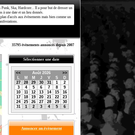
s Punk, Ska, Hardcore... Il a pour but de dresser un
s à une date et un lieu donnés.
ct plan d'accès aux évènements mais bien comme un
nifestations.
35795 évènements annoncés depuis 2007
Sélectionner une date
<<
Août 2026
>>
L
M
M
J
V
S
D
27
28
29
30
31
1
2
3
4
5
6
7
8
9
10
11
12
13
14
15
16
17
18
19
20
21
22
23
24
25
26
27
28
29
30
31
1
2
3
4
5
6
Annoncer un évènement