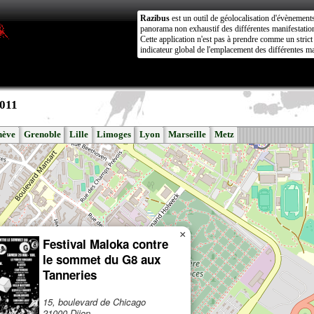
Razibus
est un outil de géolocalisation d'évènement
panorama non exhaustif des différentes manifestation
Cette application n'est pas à prendre comme un stri
indicateur global de l'emplacement des différentes ma
2011
nève
Grenoble
Lille
Limoges
Lyon
Marseille
Metz
×
Festival Maloka contre
le sommet du G8 aux
Tanneries
15, boulevard de Chicago
21000 Dijon