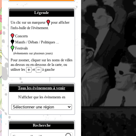
Légende
Un clic sur un marqueur
pour afficher
l'info-bulle de l'évènement.
Concerts
Manifs / Débats / Politiques ...
Festivals
(évènements sur plusieurs jours)
Pour zoomer, cliquer sur les noms de villes
au-dessus ou en-dessous de la carte, ou
utiliser les
et
à gauche
Tous les évènements à venir
N'afficher que les évènements en
Recherche