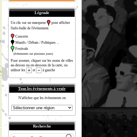
Légende
Un clic sur un marqueur
pour afficher
l'info-bulle de l'évènement.
Concerts
Manifs / Débats / Politiques ...
Festivals
(évènements sur plusieurs jours)
Pour zoomer, cliquer sur les noms de villes
au-dessus ou en-dessous de la carte, ou
utiliser les
et
à gauche
Tous les évènements à venir
N'afficher que les évènements en
Recherche