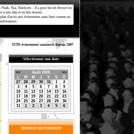
s Punk, Ska, Hardcore... Il a pour but de dresser un
s à une date et un lieu donnés.
ct plan d'accès aux évènements mais bien comme un
nifestations.
35795 évènements annoncés depuis 2007
Sélectionner une date
<<
Août 2026
>>
L
M
M
J
V
S
D
27
28
29
30
31
1
2
3
4
5
6
7
8
9
10
11
12
13
14
15
16
17
18
19
20
21
22
23
24
25
26
27
28
29
30
31
1
2
3
4
5
6
Annoncer un évènement