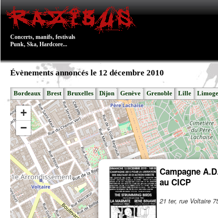
Concerts, manifs, festivals
Punk, Ska, Hardcore...
Évènements annoncés le 12 décembre 2010
Bordeaux
Brest
Bruxelles
Dijon
Genève
Grenoble
Lille
Limoge
+
−
Campagne A.D.
au CICP
21 ter, rue Voltaire 