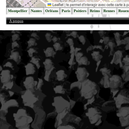
Leaflet
|
te permet d'interagir avec cette carte à p
Montpellier
Nantes
Orléans
Paris
Poitiers
Reims
Rennes
Rouen
À propos