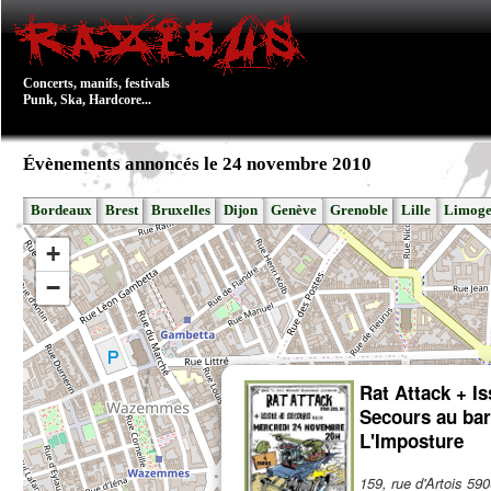
Concerts, manifs, festivals
Punk, Ska, Hardcore...
Évènements annoncés le 24 novembre 2010
Bordeaux
Brest
Bruxelles
Dijon
Genève
Grenoble
Lille
Limoge
+
−
Rat Attack + I
Secours au bar
L'Imposture
159, rue d'Artois 590