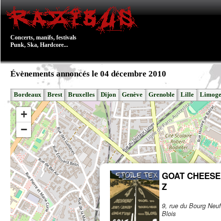
Concerts, manifs, festivals
Punk, Ska, Hardcore...
Évènements annoncés le 04 décembre 2010
Bordeaux
Brest
Bruxelles
Dijon
Genève
Grenoble
Lille
Limoge
+
−
GOAT CHEESE 
Z
9, rue du Bourg Neu
Blois