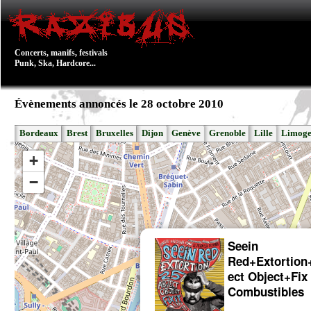
Concerts, manifs, festivals
Punk, Ska, Hardcore...
Évènements annoncés le 28 octobre 2010
Bordeaux
Brest
Bruxelles
Dijon
Genève
Grenoble
Lille
Limoge
+
−
Seein
Red+Extortion
ect Object+Fix 
Combustibles