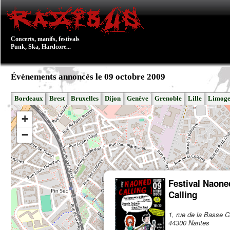
Concerts, manifs, festivals
Punk, Ska, Hardcore...
Évènements annoncés le 09 octobre 2009
Bordeaux
Brest
Bruxelles
Dijon
Genève
Grenoble
Lille
Limoge
+
−
Festival Naone
Calling
1, rue de la Basse 
44300 Nantes