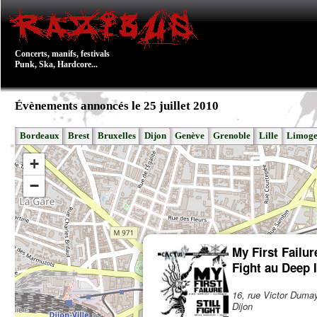
Concerts, manifs, festivals
Punk, Ska, Hardcore...
Évènements annoncés le 25 juillet 2010
Bordeaux
Brest
Bruxelles
Dijon
Genève
Grenoble
Lille
Limoge
+
−
My First Failure
Fight au Deep 
16, rue Victor Duma
Dijon