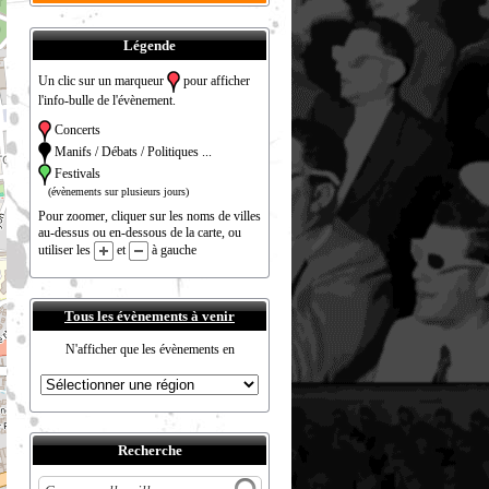
Légende
Un clic sur un marqueur
pour afficher
l'info-bulle de l'évènement.
Concerts
Manifs / Débats / Politiques ...
Festivals
(évènements sur plusieurs jours)
Pour zoomer, cliquer sur les noms de villes
au-dessus ou en-dessous de la carte, ou
utiliser les
et
à gauche
Tous les évènements à venir
N'afficher que les évènements en
Recherche