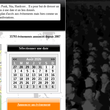
s Punk, Ska, Hardcore... Il a pour but de dresser un
s à une date et un lieu donnés.
ct plan d'accès aux évènements mais bien comme un
nifestations.
35793 évènements annoncés depuis 2007
Sélectionner une date
<<
Août 2026
>>
L
M
M
J
V
S
D
27
28
29
30
31
1
2
3
4
5
6
7
8
9
10
11
12
13
14
15
16
17
18
19
20
21
22
23
24
25
26
27
28
29
30
31
1
2
3
4
5
6
Annoncer un évènement