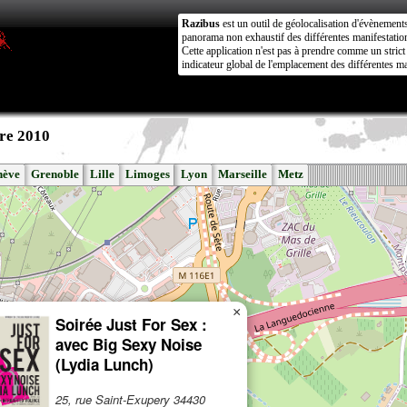
Razibus
est un outil de géolocalisation d'évènement
panorama non exhaustif des différentes manifestation
Cette application n'est pas à prendre comme un stri
indicateur global de l'emplacement des différentes ma
re 2010
nève
Grenoble
Lille
Limoges
Lyon
Marseille
Metz
×
Soirée Just For Sex :
avec Big Sexy Noise
(Lydia Lunch)
25, rue Saint-Exupery 34430