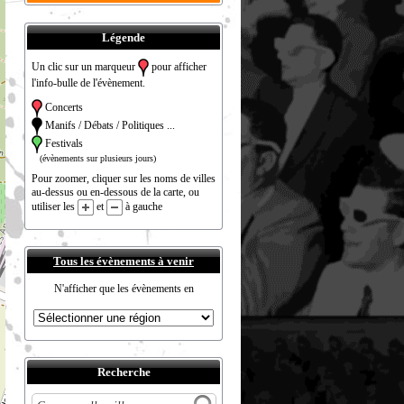
Légende
Un clic sur un marqueur
pour afficher
l'info-bulle de l'évènement.
Concerts
Manifs / Débats / Politiques ...
Festivals
(évènements sur plusieurs jours)
Pour zoomer, cliquer sur les noms de villes
au-dessus ou en-dessous de la carte, ou
utiliser les
et
à gauche
Tous les évènements à venir
N'afficher que les évènements en
Recherche