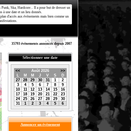
s Punk, Ska, Hardcore... Il a pour but de dresser un
s à une date et un lieu donnés.
ct plan d'accès aux évènements mais bien comme un
nifestations.
35793 évènements annoncés depuis 2007
Sélectionner une date
<<
Août 2026
>>
L
M
M
J
V
S
D
27
28
29
30
31
1
2
3
4
5
6
7
8
9
10
11
12
13
14
15
16
17
18
19
20
21
22
23
24
25
26
27
28
29
30
31
1
2
3
4
5
6
Annoncer un évènement