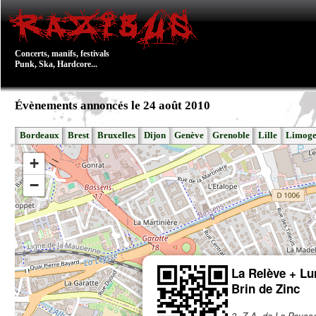
Concerts, manifs, festivals
Punk, Ska, Hardcore...
Évènements annoncés le 24 août 2010
Bordeaux
Brest
Bruxelles
Dijon
Genève
Grenoble
Lille
Limoge
+
−
La Relève + Lu
Brin de Zinc
3, Z.A. de La Peyss