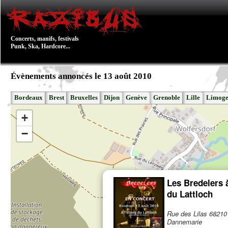
Concerts, manifs, festivals
Punk, Ska, Hardcore...
Évènements annoncés le 13 août 2010
Bordeaux
Brest
Bruxelles
Dijon
Genève
Grenoble
Lille
Limoge
+
−
Les Bredelers à
du Lattloch
Rue des Lilas 68210
Dannemarie