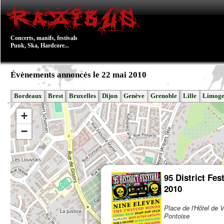
Concerts, manifs, festivals
Punk, Ska, Hardcore...
Évènements annoncés le 22 mai 2010
Bordeaux
Brest
Bruxelles
Dijon
Genève
Grenoble
Lille
Limoge
+
−
95 District Fest
2010
Place de l'Hôtel de V
Pontoise