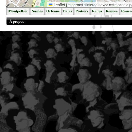
Leaflet
|
te permet d'interagir avec cette carte à p
Montpellier
Nantes
Orléans
Paris
Poitiers
Reims
Rennes
Rouen
À propos