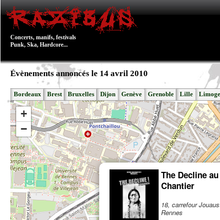
Concerts, manifs, festivals
Punk, Ska, Hardcore...
Évènements annoncés le 14 avril 2010
Bordeaux
Brest
Bruxelles
Dijon
Genève
Grenoble
Lille
Limoge
+
−
The Decline au
Chantier
18, carrefour Jouaus
Rennes