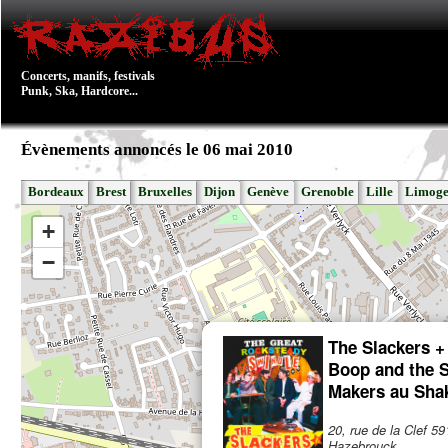
Concerts, manifs, festivals
Punk, Ska, Hardcore...
Évènements annoncés le 06 mai 2010
Bordeaux
Brest
Bruxelles
Dijon
Genève
Grenoble
Lille
Limoge
+
−
The Slackers +
Boop and the 
Makers au Sha
20, rue de la Clef 5
Hazebrouck