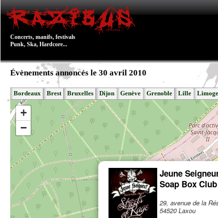
Concerts, manifs, festivals
Punk, Ska, Hardcore...
Évènements annoncés le 30 avril 2010
Bordeaux
Brest
Bruxelles
Dijon
Genève
Grenoble
Lille
Limoge
+
−
Jeune Seigneu
Soap Box Club
29, avenue de la Ré
54520 Laxou