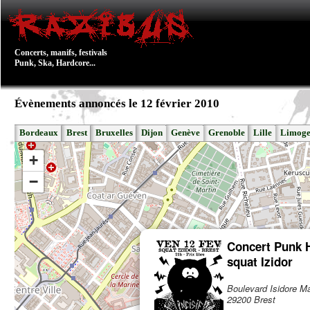
Concerts, manifs, festivals
Punk, Ska, Hardcore...
Évènements annoncés le 12 février 2010
Bordeaux
Brest
Bruxelles
Dijon
Genève
Grenoble
Lille
Limoge
+
−
Concert Punk 
squat Izidor
Boulevard Isidore Mar
29200 Brest