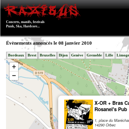
Concerts, manifs, festivals
Punk, Ska, Hardcore...
Évènements annoncés le 08 janvier 2010
Bordeaux
Brest
Bruxelles
Dijon
Genève
Grenoble
Lille
Limoge
+
−
X-OR + Bras C
Rosanel's Pub
1, place du Marécha
14290 Orbec