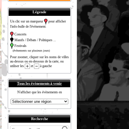
Légende
Un clic sur un marqueur
pour afficher
l'info-bulle de l'évènement.
Concerts
Manifs / Débats / Politiques ...
Festivals
(évènements sur plusieurs jours)
Pour zoomer, cliquer sur les noms de villes
au-dessus ou en-dessous de la carte, ou
utiliser les
et
à gauche
Tous les évènements à venir
N'afficher que les évènements en
Recherche