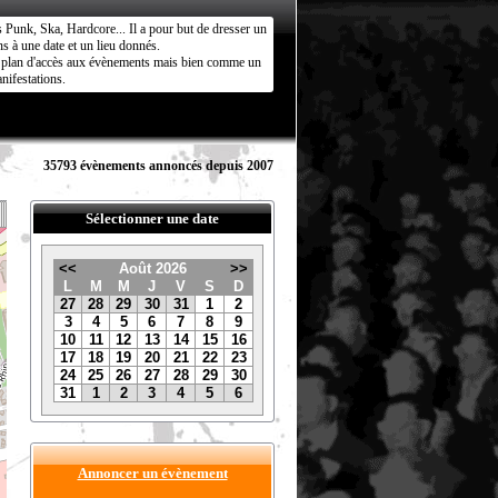
s Punk, Ska, Hardcore... Il a pour but de dresser un
s à une date et un lieu donnés.
ct plan d'accès aux évènements mais bien comme un
nifestations.
35793 évènements annoncés depuis 2007
Sélectionner une date
<<
Août 2026
>>
L
M
M
J
V
S
D
27
28
29
30
31
1
2
3
4
5
6
7
8
9
10
11
12
13
14
15
16
17
18
19
20
21
22
23
24
25
26
27
28
29
30
31
1
2
3
4
5
6
Annoncer un évènement