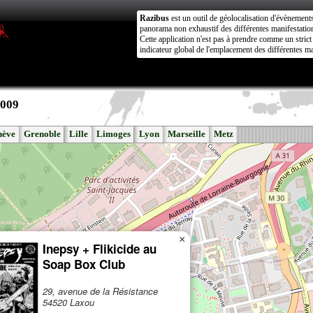
Razibus
est un outil de géolocalisation d'évènement
panorama non exhaustif des différentes manifestation
Cette application n'est pas à prendre comme un stri
indicateur global de l'emplacement des différentes ma
2009
nève
Grenoble
Lille
Limoges
Lyon
Marseille
Metz
×
Inepsy + Flikicide au
Soap Box Club
29, avenue de la Résistance
54520 Laxou