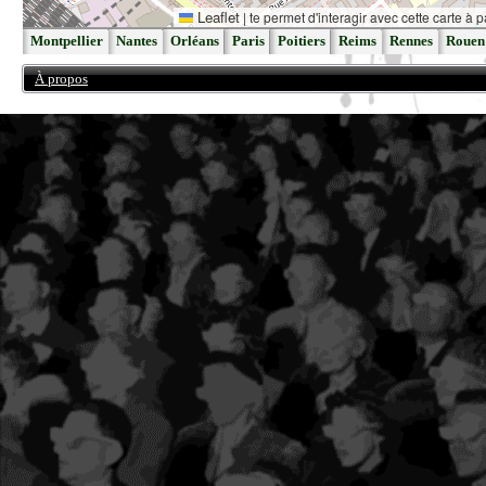
Leaflet
|
te permet d'interagir avec cette carte à p
Montpellier
Nantes
Orléans
Paris
Poitiers
Reims
Rennes
Rouen
À propos