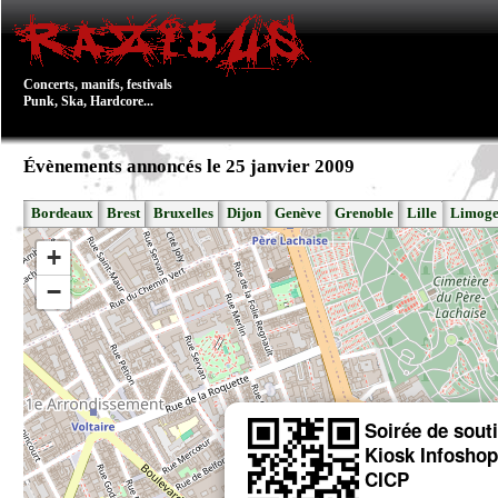
Concerts, manifs, festivals
Punk, Ska, Hardcore...
Évènements annoncés le 25 janvier 2009
Bordeaux
Brest
Bruxelles
Dijon
Genève
Grenoble
Lille
Limoge
+
−
Soirée de sout
Kiosk Infoshop
CICP