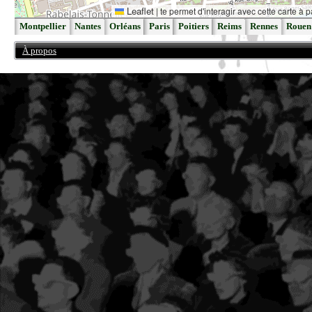
Leaflet
|
te permet d'interagir avec cette carte à p
Montpellier
Nantes
Orléans
Paris
Poitiers
Reims
Rennes
Rouen
À propos