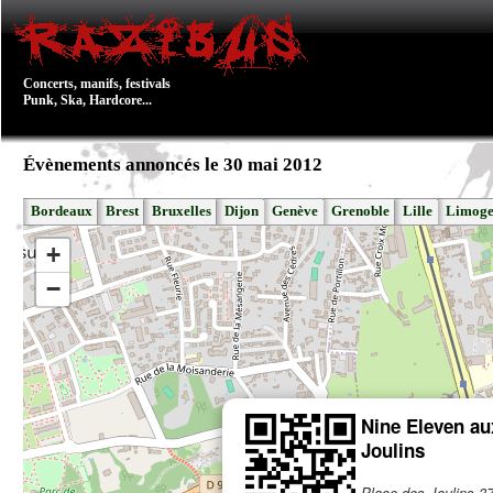
Concerts, manifs, festivals
Punk, Ska, Hardcore...
Évènements annoncés le 30 mai 2012
Bordeaux
Brest
Bruxelles
Dijon
Genève
Grenoble
Lille
Limoge
+
−
Nine Eleven au
Joulins
Place des Joulins 3