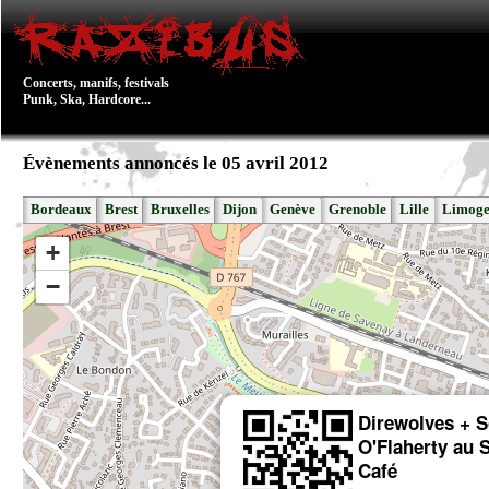
Concerts, manifs, festivals
Punk, Ska, Hardcore...
Évènements annoncés le 05 avril 2012
Bordeaux
Brest
Bruxelles
Dijon
Genève
Grenoble
Lille
Limoge
+
−
Direwolves + 
O'Flaherty au 
Café