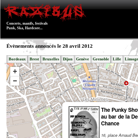
Concerts, manifs, festivals
Punk, Ska, Hardcore...
Évènements annoncés le 28 avril 2012
Bordeaux
Brest
Bruxelles
Dijon
Genève
Grenoble
Lille
Limoge
+
−
The Punky Sho
au bar de la De
Chance
16, place Arnaud Be