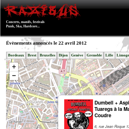
Concerts, manifs, festivals
Punk, Ska, Hardcore...
Évènements annoncés le 22 avril 2012
Bordeaux
Brest
Bruxelles
Dijon
Genève
Grenoble
Lille
Limoge
+
−
Dumbell + Asp
Tuaregs à la M
Coudre
6, rue Jean Roque 1