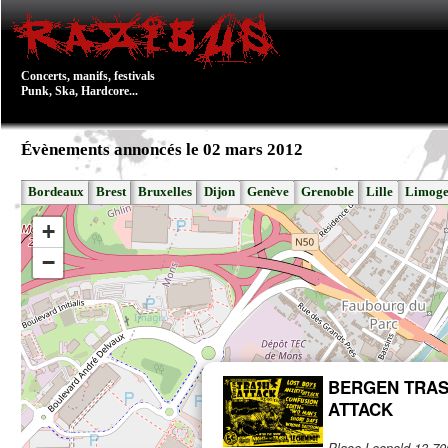
Concerts, manifs, festivals
Punk, Ska, Hardcore...
Évènements annoncés le 02 mars 2012
Bordeaux
Brest
Bruxelles
Dijon
Genève
Grenoble
Lille
Limoge
+
−
BERGEN TRA
ATTACK
Place Leopold 13 7