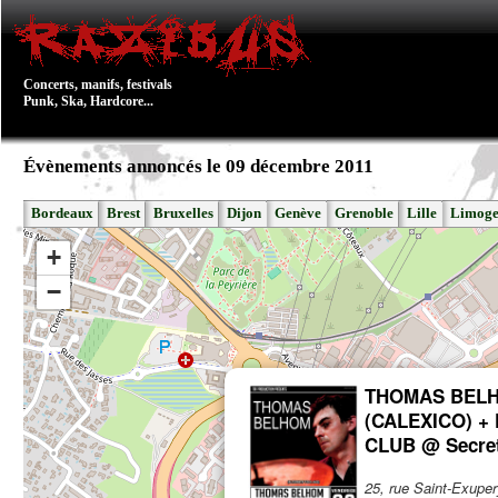
Concerts, manifs, festivals
Punk, Ska, Hardcore...
Évènements annoncés le 09 décembre 2011
Bordeaux
Brest
Bruxelles
Dijon
Genève
Grenoble
Lille
Limoge
+
−
THOMAS BEL
(CALEXICO) +
CLUB @ Secret
25, rue Saint-Exupe