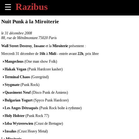
☰
×
Nuit Punk à la Miroiterie
Accueil
le
31 décembre 2008
88, rue de Ménilmontant 75020 Paris
Tous
Wall Street Destroy
,
Insane
et la
Miroiterie
présentent :
les
Mercredi 31 décembre de
16h
à
Midi
- entrée avant
22h
, prix libre
évènements
à
Mangeclous
(One man show Folk)
venir
Hakak Vegan
(Punk Hardcore kasher)
Terminal Chaos
(Goregrind)
Annoncer
Stygmate
(Punk Rock)
un
Quasiment Neuf
évènement
(Disco Punk de Amiens)
Bulgarian Yogurt
(Spyco Punk Hardcore)
Contact
Les Anges Détraqués
(Punk Rock boîte à rythmne)
Holy Holster
(Punk Rock 77)
À
Izba Wytrerewien
(Crust de Bretagne)
propos
Insalus
(Crust Heavy Metal)