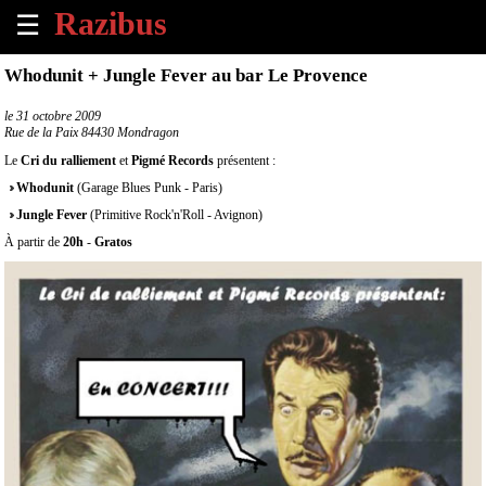
☰
×
Whodunit + Jungle Fever au bar Le Provence
Accueil
le
31 octobre 2009
Rue de la Paix 84430 Mondragon
Tous
Le
Cri du ralliement
et
Pigmé Records
présentent :
les
Whodunit
(Garage Blues Punk - Paris)
évènements
à
Jungle Fever
(Primitive Rock'n'Roll - Avignon)
venir
À partir de
20h
-
Gratos
Annoncer
un
évènement
Contact
À
propos