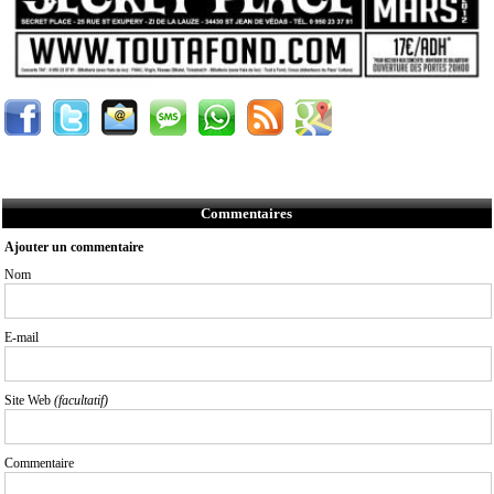
Commentaires
Ajouter un commentaire
Nom
E-mail
Site Web
(facultatif)
Commentaire