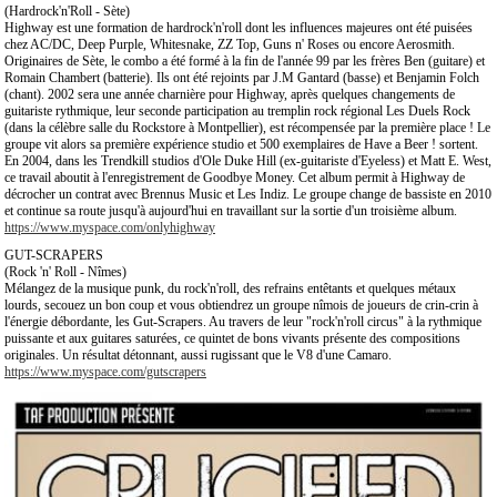
(Hardrock'n'Roll - Sète)
Highway est une formation de hardrock'n'roll dont les influences majeures ont été puisées
chez AC/DC, Deep Purple, Whitesnake, ZZ Top, Guns n' Roses ou encore Aerosmith.
Originaires de Sète, le combo a été formé à la fin de l'année 99 par les frères Ben (guitare) et
Romain Chambert (batterie). Ils ont été rejoints par J.M Gantard (basse) et Benjamin Folch
(chant). 2002 sera une année charnière pour Highway, après quelques changements de
guitariste rythmique, leur seconde participation au tremplin rock régional Les Duels Rock
(dans la célèbre salle du Rockstore à Montpellier), est récompensée par la première place ! Le
groupe vit alors sa première expérience studio et 500 exemplaires de Have a Beer ! sortent.
En 2004, dans les Trendkill studios d'Ole Duke Hill (ex-guitariste d'Eyeless) et Matt E. West,
ce travail aboutit à l'enregistrement de Goodbye Money. Cet album permit à Highway de
décrocher un contrat avec Brennus Music et Les Indiz. Le groupe change de bassiste en 2010
et continue sa route jusqu'à aujourd'hui en travaillant sur la sortie d'un troisième album.
https://www.myspace.com/onlyhighway
GUT-SCRAPERS
(Rock 'n' Roll - Nîmes)
Mélangez de la musique punk, du rock'n'roll, des refrains entêtants et quelques métaux
lourds, secouez un bon coup et vous obtiendrez un groupe nîmois de joueurs de crin-crin à
l'énergie débordante, les Gut-Scrapers. Au travers de leur "rock'n'roll circus" à la rythmique
puissante et aux guitares saturées, ce quintet de bons vivants présente des compositions
originales. Un résultat détonnant, aussi rugissant que le V8 d'une Camaro.
https://www.myspace.com/gutscrapers