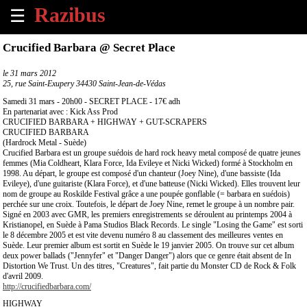
☰
×
Crucified Barbara @ Secret Place
Accueil
le
31 mars 2012
25, rue Saint-Exupery 34430 Saint-Jean-de-Védas
Tous
Samedi 31 mars - 20h00 - SECRET PLACE - 17€ adh
les
En partenariat avec : Kick Ass Prod
CRUCIFIED BARBARA + HIGHWAY + GUT-SCRAPERS
évènements
CRUCIFIED BARBARA
à
(Hardrock Metal - Suède)
venir
Crucified Barbara est un groupe suédois de hard rock heavy metal composé de quatre jeunes
femmes (Mia Coldheart, Klara Force, Ida Evileye et Nicki Wicked) formé à Stockholm en
1998. Au départ, le groupe est composé d'un chanteur (Joey Nine), d'une bassiste (Ida
Annoncer
Evileye), d'une guitariste (Klara Force), et d'une batteuse (Nicki Wicked). Elles trouvent leur
un
nom de groupe au Roskilde Festival grâce a une poupée gonflable (= barbara en suédois)
perchée sur une croix. Toutefois, le départ de Joey Nine, remet le groupe à un nombre pair.
évènement
Signé en 2003 avec GMR, les premiers enregistrements se déroulent au printemps 2004 à
Kristianopel, en Suède à Pama Studios Black Records. Le single "Losing the Game" est sorti
le 8 décembre 2005 et est vite devenu numéro 8 au classement des meilleures ventes en
Contact
Suède. Leur premier album est sortit en Suède le 19 janvier 2005. On trouve sur cet album
deux power ballads ("Jennyfer" et "Danger Danger") alors que ce genre était absent de In
Distortion We Trust. Un des titres, "Creatures", fait partie du Monster CD de Rock & Folk
À
d'avril 2009.
propos
http://crucifiedbarbara.com/
HIGHWAY