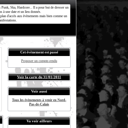
s Punk, Ska, Hardcore... Il a pour but de dresser un
s à une date et un lieu donnés.
ct plan d'accès aux évènements mais bien comme un
nifestations.
Cet évènement est passé
Proposer un compte-rendu
Voir la carte du 31/01/2011
Voir aussi
Tous les évènements à venir en Nord-
Pas-de-Calais
Va voir ailleurs