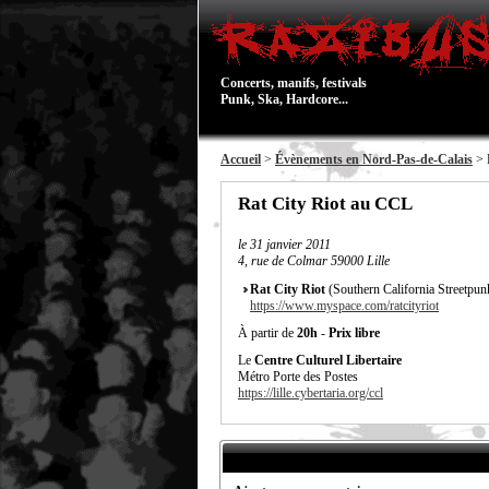
Concerts, manifs, festivals
Punk, Ska, Hardcore...
Accueil
>
Évènements en Nord-Pas-de-Calais
> 
Rat City Riot au CCL
le
31 janvier 2011
4, rue de Colmar 59000 Lille
Rat City Riot
(Southern California Streetpu
https://www.myspace.com/ratcityriot
À partir de
20h
-
Prix libre
Le
Centre Culturel Libertaire
Métro Porte des Postes
https://lille.cybertaria.org/ccl