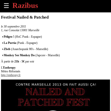
☰
×
Festival Nailed & Patched
Accueil
le
30 septembre 2011
1, rue Consolat 13001 Marseille
Tous
Peligro !
(HxC Punk - Espagne)
les
La Purria
(Punk - Espagne)
évènements
à
Zbeb
(Anarchopunk 90's - Marseille)
venir
Monkey See Monkey Do
(Japcore - Marseille)
À partir de
21h
-
5€
par soir
Annoncer
L'
Enthropy
un
Métro Réformés
évènement
http://enthropy.fr
Contact
À
propos