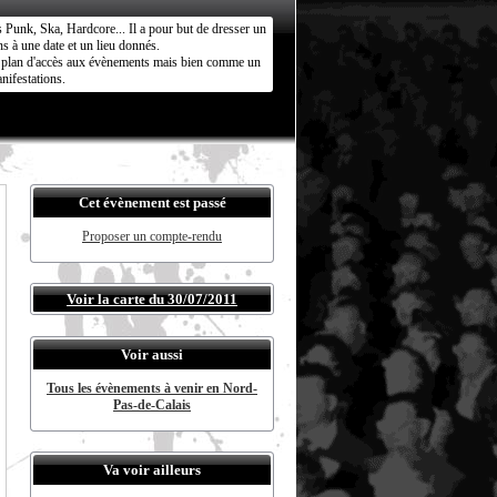
s Punk, Ska, Hardcore... Il a pour but de dresser un
s à une date et un lieu donnés.
ct plan d'accès aux évènements mais bien comme un
nifestations.
Cet évènement est passé
Proposer un compte-rendu
Voir la carte du 30/07/2011
Voir aussi
Tous les évènements à venir en Nord-
Pas-de-Calais
Va voir ailleurs