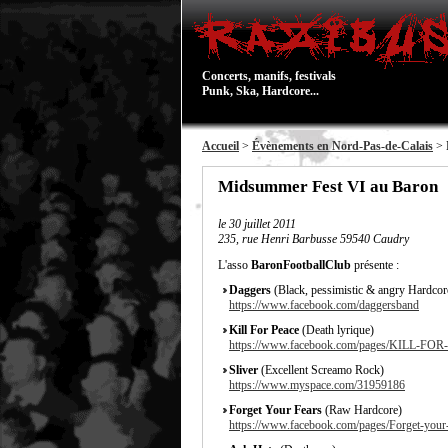
Concerts, manifs, festivals
Punk, Ska, Hardcore...
Accueil
>
Évènements en Nord-Pas-de-Calais
> 
Midsummer Fest VI au Baron
le
30 juillet 2011
235, rue Henri Barbusse 59540 Caudry
L'asso
BaronFootballClub
présente :
Daggers
(Black, pessimistic & angry Hardcor
https://www.facebook.com/daggersband
Kill For Peace
(Death lyrique)
https://www.facebook.com/pages/KILL-FO
Sliver
(Excellent Screamo Rock)
https://www.myspace.com/31959186
Forget Your Fears
(Raw Hardcore)
https://www.facebook.com/pages/Forget-you