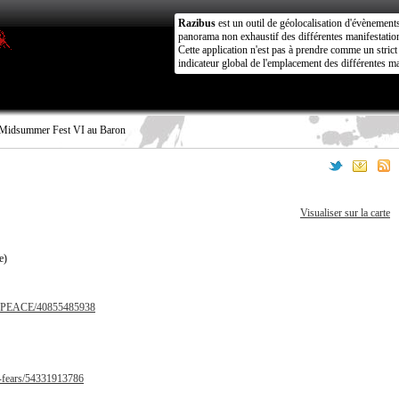
Razibus
est un outil de géolocalisation d'évènement
panorama non exhaustif des différentes manifestation
Cette application n'est pas à prendre comme un stri
indicateur global de l'emplacement des différentes ma
Midsummer Fest VI au Baron
Visualiser sur la carte
e)
R-PEACE/40855485938
r-fears/54331913786