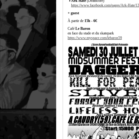
Ark Hate
(Deathcore)
https://www.facebook.com/pages/Ark-Hate/
+ guest
À partir de
15h
-
6€
Café
Le Baron
en face du stade et du skatepark
https://www.myspace.com/lebaron59