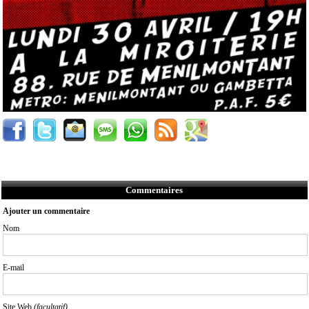
Commentaires
Ajouter un commentaire
Nom
E-mail
Site Web
(facultatif)