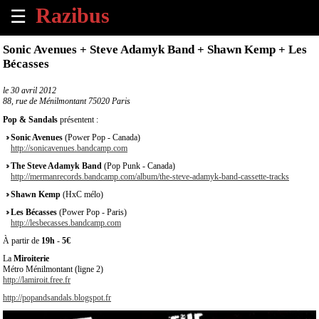
☰
×
Sonic Avenues + Steve Adamyk Band + Shawn Kemp + Les
Bécasses
Accueil
le
30 avril 2012
88, rue de Ménilmontant 75020 Paris
Tous
les
Pop & Sandals
présentent :
évènements
Sonic Avenues
(Power Pop - Canada)
à
http://sonicavenues.bandcamp.com
venir
The Steve Adamyk Band
(Pop Punk - Canada)
http://mermanrecords.bandcamp.com/album/the-steve-adamyk-band-cassette-tracks
Annoncer
Shawn Kemp
(HxC mélo)
un
Les Bécasses
évènement
(Power Pop - Paris)
http://lesbecasses.bandcamp.com
À partir de
19h
-
5€
Contact
La
Miroiterie
Métro Ménilmontant (ligne 2)
http://lamiroit.free.fr
À
propos
http://popandsandals.blogspot.fr