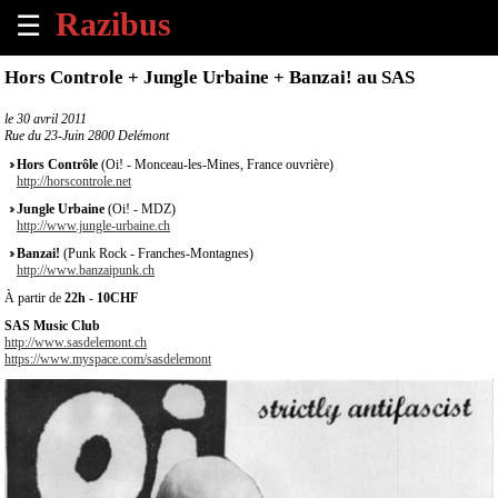
☰
×
Hors Controle + Jungle Urbaine + Banzai! au SAS
Accueil
le
30 avril 2011
Rue du 23-Juin 2800 Delémont
Tous
Hors Contrôle
(Oi! - Monceau-les-Mines, France ouvrière)
les
http://horscontrole.net
évènements
Jungle Urbaine
(Oi! - MDZ)
à
http://www.jungle-urbaine.ch
venir
Banzai!
(Punk Rock - Franches-Montagnes)
http://www.banzaipunk.ch
Annoncer
À partir de
22h
-
10CHF
un
SAS Music Club
évènement
http://www.sasdelemont.ch
https://www.myspace.com/sasdelemont
Contact
À
propos