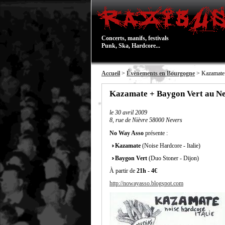
Concerts, manifs, festivals
Punk, Ska, Hardcore...
Accueil
>
Évènements en Bourgogne
> Kazamate
Kazamate + Baygon Vert au N
le
30 avril 2009
8, rue de Nièvre 58000 Nevers
No Way Asso
présente :
Kazamate
(Noise Hardcore - Italie)
Baygon Vert
(Duo Stoner - Dijon)
À partir de
21h
-
4€
http://nowayasso.blogspot.com