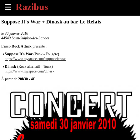
☰
×
Suppose It's War + Dinask au bar Le Relais
Accueil
le
30 janvier 2010
44540 Saint-Sulpice-des-Landes
Tous
L'asso
Rock Attack
présente :
les
Suppose It's War
(Punk - Fougère)
évènements
https://www.myspace.com/supposeitswar
à
Dinask
(Rock alternatif - Tours)
venir
https://www.myspace.com/dinask
À partir de
20h30
-
4€
Annoncer
un
évènement
Contact
À
propos