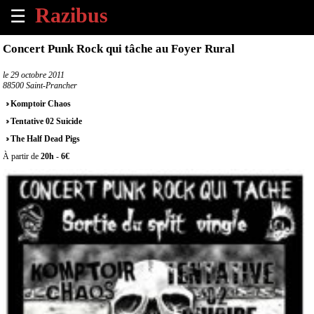
☰
×
Concert Punk Rock qui tâche au Foyer Rural
Accueil
le
29 octobre 2011
88500 Saint-Prancher
Tous
Komptoir Chaos
les
Tentative 02 Suicide
évènements
à
The Half Dead Pigs
venir
À partir de
20h
-
6€
Annoncer
un
évènement
Contact
À
propos