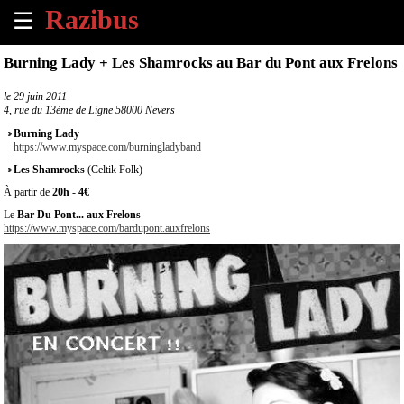
☰
×
Burning Lady + Les Shamrocks au Bar du Pont aux Frelons
Accueil
le
29 juin 2011
4, rue du 13ème de Ligne 58000 Nevers
Tous
Burning Lady
les
https://www.myspace.com/burningladyband
évènements
Les Shamrocks
(Celtik Folk)
à
À partir de
20h
-
4€
venir
Le
Bar Du Pont... aux Frelons
https://www.myspace.com/bardupont.auxfrelons
Annoncer
un
évènement
Contact
À
propos