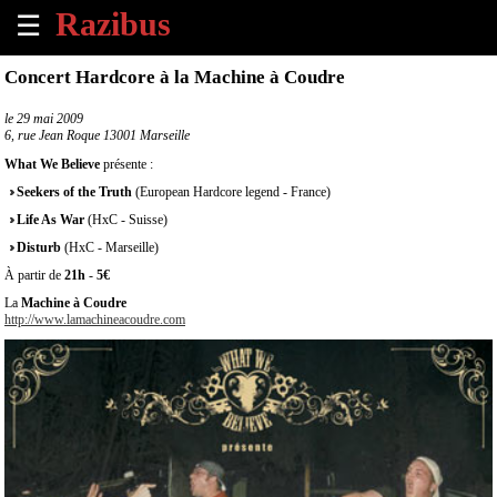
☰
×
Concert Hardcore à la Machine à Coudre
Accueil
le
29 mai 2009
6, rue Jean Roque 13001 Marseille
Tous
What We Believe
présente :
les
Seekers of the Truth
(European Hardcore legend - France)
évènements
à
Life As War
(HxC - Suisse)
venir
Disturb
(HxC - Marseille)
À partir de
21h
-
5€
Annoncer
La
Machine à Coudre
un
http://www.lamachineacoudre.com
évènement
Contact
À
propos