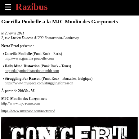
☰
×
Guerilla Poubelle à la MJC Moulin des Garçonnets
Accueil
le
29 avril 2011
2, rue Lucien Dubech 41200 Romorantin-Lanthenay
Tous
Necta'Prod
présente :
les
Guerilla Poubelle
(Punk Rock - Paris)
évènements
http://www.guerilla-poubelle.com
à
Daily Mind Distortion
(Punk Rock - Tours)
venir
http://dailyminddistortion.tumblr.com
Struggling For Reason
(Punk Rock - Bruxelles, Belgique)
Annoncer
https://www.myspace.com/strugglingforreason
un
À partir de
20h30
-
5€
évènement
MJC Moulin des Garçonnets
http://www.mjc-romo.com
Contact
https://www.myspace.com/nectaprod
À
propos