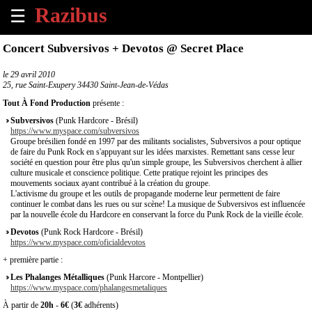
☰
×
Concert Subversivos + Devotos @ Secret Place
Accueil
le
29 avril 2010
25, rue Saint-Exupery 34430 Saint-Jean-de-Védas
Tous
Tout À Fond Production
présente :
les
Subversivos
(Punk Hardcore - Brésil)
évènements
https://www.myspace.com/subversivos
à
Groupe brésilien fondé en 1997 par des militants socialistes, Subversivos a pour optique
venir
de faire du Punk Rock en s'appuyant sur les idées marxistes. Remettant sans cesse leur
société en question pour être plus qu'un simple groupe, les Subversivos cherchent à allier
culture musicale et conscience politique. Cette pratique rejoint les principes des
Annoncer
mouvements sociaux ayant contribué à la création du groupe.
L'activisme du groupe et les outils de propagande moderne leur permettent de faire
un
continuer le combat dans les rues ou sur scène! La musique de Subversivos est influencée
évènement
par la nouvelle école du Hardcore en conservant la force du Punk Rock de la vieille école.
Devotos
(Punk Rock Hardcore - Brésil)
Contact
https://www.myspace.com/oficialdevotos
+ première partie :
À
Les Phalanges Métalliques
(Punk Harcore - Montpellier)
propos
https://www.myspace.com/phalangesmetaliques
À partir de
20h
-
6€
(
3€
adhérents)