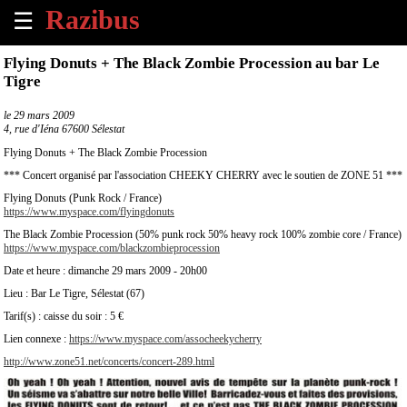
☰
×
Flying Donuts + The Black Zombie Procession au bar Le
Tigre
Accueil
le
29 mars 2009
4, rue d'Iéna 67600 Sélestat
Tous
les
Flying Donuts + The Black Zombie Procession
évènements
*** Concert organisé par l'association CHEEKY CHERRY avec le soutien de ZONE 51 ***
à
venir
Flying Donuts (Punk Rock / France)
https://www.myspace.com/flyingdonuts
The Black Zombie Procession (50% punk rock 50% heavy rock 100% zombie core / France)
Annoncer
https://www.myspace.com/blackzombieprocession
un
Date et heure : dimanche 29 mars 2009 - 20h00
évènement
Lieu : Bar Le Tigre, Sélestat (67)
Contact
Tarif(s) : caisse du soir : 5 €
Lien connexe :
https://www.myspace.com/assocheekycherry
À
http://www.zone51.net/concerts/concert-289.html
propos