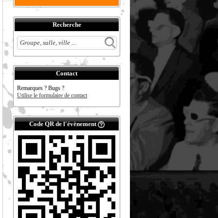
Recherche
Contact
Remarques ? Bugs ?
Utilise le formulaire de contact
Code QR de l'évènement