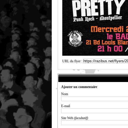
URL du flyer :
Ajouter un commentaire
Nom
E-mail
Site Web
(facultatif)