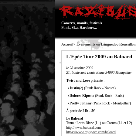
Concerts, manifs, festivals
Punk, Ska, Hardcore...
Accueil
>
Évènements en Languedoc-Roussillon
L'Epée Tour 2009 au Baloard
le
28 octobre 2009
21, boulevard Louis Blanc 34090 Montpellier
Twist and Lose
présente :
Justin(e)
(Punk Rock - Nantes)
Dolores Riposte
(Punk Rock - Paris)
Pretty Johnny
(Punk Rock - Montpellier)
À partir de
21h
-
5€
Le
Baloard
Tram : Louis Blanc (L1) ou Corum (L1 et L2)
http://www.baloard.com
https://www.myspace.com/baloard