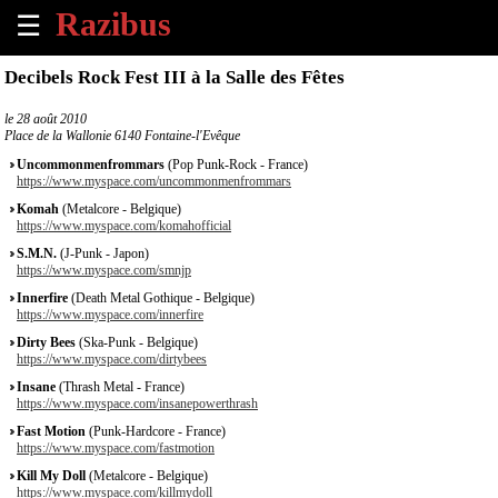
☰
×
Decibels Rock Fest III à la Salle des Fêtes
Accueil
le
28 août 2010
Place de la Wallonie 6140 Fontaine-l'Evêque
Tous
Uncommonmenfrommars
(Pop Punk-Rock - France)
les
https://www.myspace.com/uncommonmenfrommars
évènements
Komah
(Metalcore - Belgique)
à
https://www.myspace.com/komahofficial
venir
S.M.N.
(J-Punk - Japon)
https://www.myspace.com/smnjp
Annoncer
Innerfire
(Death Metal Gothique - Belgique)
un
https://www.myspace.com/innerfire
évènement
Dirty Bees
(Ska-Punk - Belgique)
https://www.myspace.com/dirtybees
Contact
Insane
(Thrash Metal - France)
https://www.myspace.com/insanepowerthrash
Fast Motion
(Punk-Hardcore - France)
À
https://www.myspace.com/fastmotion
propos
Kill My Doll
(Metalcore - Belgique)
https://www.myspace.com/killmydoll