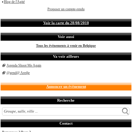
Blog de l'Agité
Proposer un compte-rendu
Voir la carte du 28/08/2010
Voir aussi
Tous les évènements à venir en Belgique
Va voir ailleurs
Agenda Shoot Me Again
@gend@ Aredje
Annoncer un évènement
Recherche
Contact