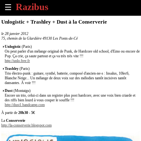
☰
×
Unlogistic + Trashley + Dust à la Conserverie
Accueil
le
28 janvier 2012
75, chemin de la Glardière 49130 Les Ponts-de-Cé
Tous
Unlogistic
(Paris)
les
On peut parler d'un mélange original de Punk, de Hardcore old school, d'Emo ou encore de
Pop. Ça crie, ça saute partout et ça va très très vite !!!
évènements
http://unlo.free.fr
à
venir
Trashley
(Paris)
Trio électro-punk : guitare, synthé, batterie, composé d'ancien-ne-s : Insalus, 10lec6,
Blanche Neige... Un mélange de deux voix sur des mélodies tantôt incisives tantôt
Annoncer
dansantes. À voir !!!
un
Dust
(Montaigu)
évènement
Encore un trio, celui-ci dans un registre plus post hardcore, avec une voix bien criarde et
des riffs bien lourd à vous couper le souffle !!!
http://dust1.bandcamp.com
Contact
À partir de
20h30
-
5€
La
Conserverie
À
http://la-conserverie.blogspot.com
propos