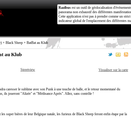
Razibus
est un outil de géolocalisation d'évènement
panorama non exhaustif des différentes manifestation
Cette application n'est pas à prendre comme un stri
indicateur global de l'emplacement des différentes ma
e) + Black Sheep + BatBat au Klub
at au Klub
Streetview
Visualiser sur la carte
ndra caresser le sublime avec son Punk à une touche de balle, et le retour momentané du
us, ils joueront "Alizée" et "Médisance Après". Allez, sans contrôle !
t les super bières de leur Belgique natale, les furieux de Black Sheep feront enfin étape par la