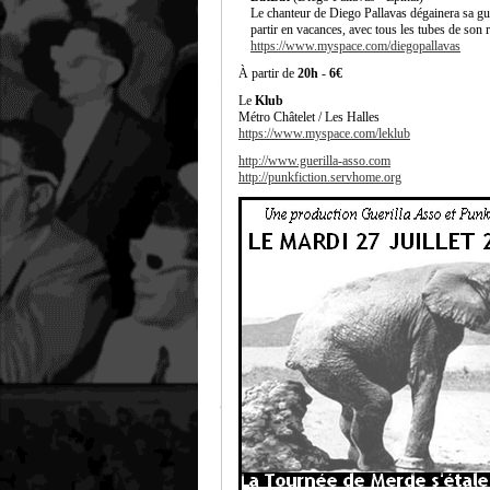
Le chanteur de Diego Pallavas dégainera sa gu
partir en vacances, avec tous les tubes de son r
https://www.myspace.com/diegopallavas
À partir de
20h
-
6€
Le
Klub
Métro Châtelet / Les Halles
https://www.myspace.com/leklub
http://www.guerilla-asso.com
http://punkfiction.servhome.org