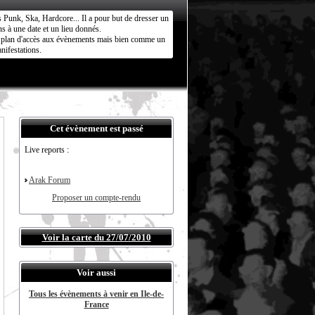
s Punk, Ska, Hardcore... Il a pour but de dresser un
s à une date et un lieu donnés.
ct plan d'accès aux évènements mais bien comme un
nifestations.
Cet évènement est passé
Live reports :
Arak Forum
Proposer un compte-rendu
Voir la carte du 27/07/2010
Voir aussi
Tous les évènements à venir en Ile-de-
France