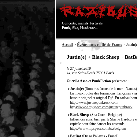
Concerts, manifs, festivals
Punk, Ska, Hardcore...
Accueil
>
Évènements en Ile-de-France
> Justin(
Justin(e) + Black Sheep + BatB
le
27 juillet 2010
14, rue Saint-Denis 75001 Paris
Guerilla Asso
et
PunkFiction
présentent :
Justin(e)
(Sombres étrons de la mer - Nantes)
La mieux roulée des formations françaises vie
batteur originel et original Djé. En cadeau bon
http://www.justinepunkrock.com
https://www.myspace.com/justinepunkrock
Black Sheep
(Ska Core - Belgique)
Influencés aussi bien par le Ska, le Hardcore e
capitale pour faire danser les costauds.
https://www.myspace.com/bxsbelgium
BatBat
(Diego Pallavas - Épinal)